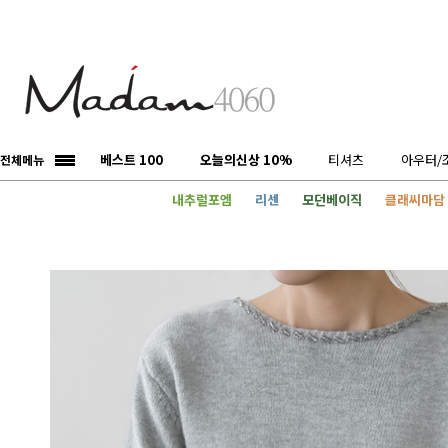
베스트 100
오늘의신상 10%
티셔츠
아우터/
전체메뉴
내추럴포엠
리센
모던베이직
클래씨마담