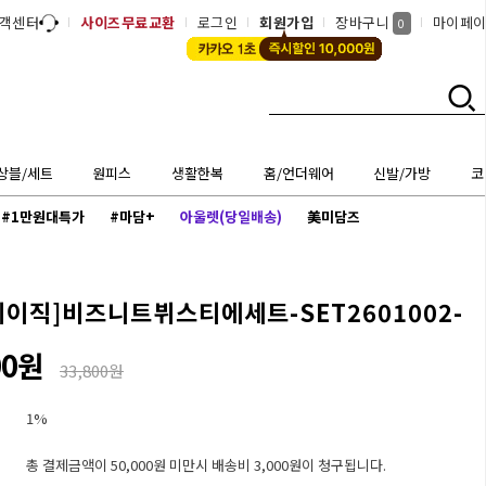
객센터
사이즈무료교환
로그인
회원가입
장바구니
마이페
0
상블/세트
원피스
생활한복
홈/언더웨어
신발/가방
코
#1만원대특가
#마담+
아울렛(당일배송)
美미담즈
베이직]
비즈니트뷔스티에세트-SET2601002-
00원
33,800원
1%
총 결제금액이 50,000원 미만시 배송비 3,000원이 청구됩니다.