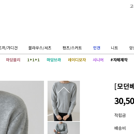
고
조끼/가디건
블라우스/셔츠
팬츠/스커트
인견
니트
앙
마담블리
1+1+1
마담브라
레이디모자
시니어
#자체제작
[모던
30,5
적립금
배송비