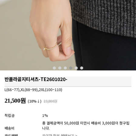
반폴라골지티셔츠-TE2601020-
L(66~77),XL(88~99),2XL(100~110)
21,500원
(10%↓)
23,800원
적립금
1%
총 결제금액이 50,000원 미만시 배송비 3,000원이 청구됩
배송비
니다.
카드혜택
무이자 할부 혜택보기 >