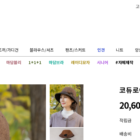
고
조끼/가디건
블라우스/셔츠
팬츠/스커트
인견
니트
앙
마담블리
1+1+1
마담브라
레이디모자
시니어
#자체제작
코듀로
20,6
적립금
배송비