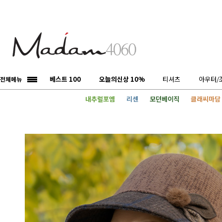
베스트 100
오늘의신상 10%
티셔츠
아우터/
전체메뉴
내추럴포엠
리센
모던베이직
클래씨마담