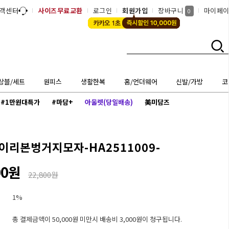
객센터
사이즈무료교환
로그인
회원가입
장바구니
마이페
0
상블/세트
원피스
생활한복
홈/언더웨어
신발/가방
코
#1만원대특가
#마담+
아울렛(당일배송)
美미담즈
이리본벙거지모자-HA2511009-
00원
22,800원
1%
총 결제금액이 50,000원 미만시 배송비 3,000원이 청구됩니다.