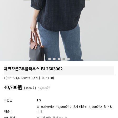
체크오픈7부블라우스-BL2603062-
L(66~77),XL(88~99),XXL(100~110)
40,700원
(15%↓)
47,800원
적립금
1%
총 결제금액이 30,000원 미만시 배송비 3,000원이 청구됩
배송비
니다.
카드혜택
무이자 할부 혜택보기 >