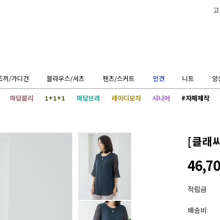
고
조끼/가디건
블라우스/셔츠
팬츠/스커트
인견
니트
앙
마담블리
1+1+1
마담브라
레이디모자
시니어
#자체제작
[클래
46,7
적립금
배송비