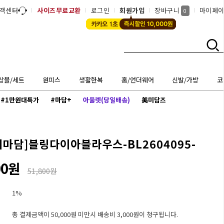
객센터
사이즈무료교환
로그인
회원가입
장바구니
마이페
0
상블/세트
원피스
생활한복
홈/언더웨어
신발/가방
코
#1만원대특가
#마담+
아울렛(당일배송)
美미담즈
씨마담]
블링다이아블라우스-BL2604095-
00원
51,800원
1%
총 결제금액이 50,000원 미만시 배송비 3,000원이 청구됩니다.