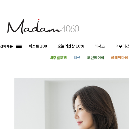
베스트 100
오늘의신상 10%
티셔츠
아우터/
전체메뉴
내추럴포엠
리센
모던베이직
클래씨마담