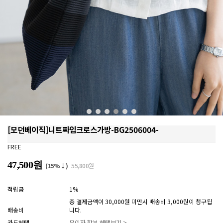
[모던베이직]니트짜임크로스가방-BG2506004-
FREE
47,500원
(15%↓)
55,800원
적립금
1%
총 결제금액이 30,000원 미만시 배송비 3,000원이 청구됩
배송비
니다.
카드혜택
무이자 할부 혜택보기 >