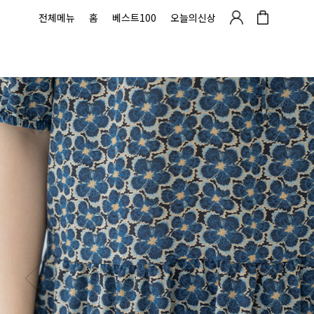
전체메뉴
홈
베스트100
오늘의신상