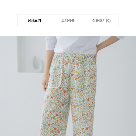
상세보기
코디상품
상품후기(
0
)