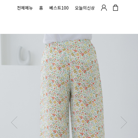
전체메뉴
홈
베스트100
오늘의신상