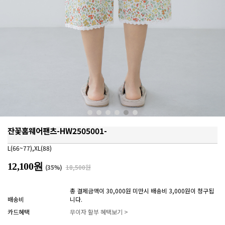
잔꽃홈웨어팬츠-HW2505001-
L(66~77),XL(88)
12,100원
(
35
%)
18,500원
총 결제금액이 30,000원 미만시 배송비 3,000원이 청구됩
배송비
니다.
카드혜택
무이자 할부 혜택보기 >