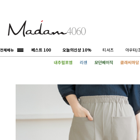
베스트 100
오늘의신상 10%
티셔츠
아우터/
전체메뉴
내추럴포엠
리센
모던베이직
클래씨마담