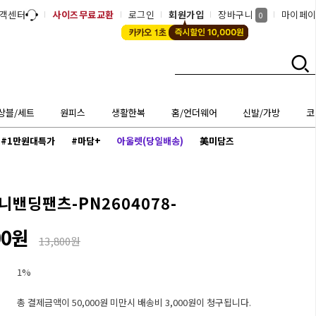
객센터
사이즈무료교환
로그인
회원가입
장바구니
마이페
0
상블/세트
원피스
생활한복
홈/언더웨어
신발/가방
코
#1만원대특가
#마담+
아울렛(당일배송)
美미담즈
니밴딩팬츠-PN2604078-
00원
13,800원
1%
총 결제금액이 50,000원 미만시 배송비 3,000원이 청구됩니다.