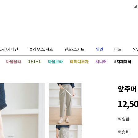
고
조끼/가디건
블라우스/셔츠
팬츠/스커트
인견
니트
앙
마담블리
1+1+1
마담브라
레이디모자
시니어
#자체제작
앞주머
12,5
적립금
배송비