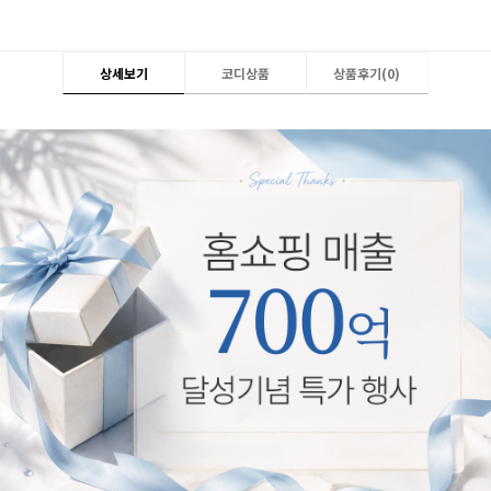
상세보기
코디상품
상품후기(
0
)