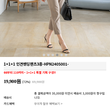
1+1+1 인견밴딩팬츠3종-HPN2405001-
66부터 110까지~ 1+1+1 특별 기획 구성!!
19,900원
(
72
%)
69,900원
총 결제금액이 30,000원 미만시 배송비 3,000원이 청구됩
배송비
니다.
카드혜택
무이자 할부 혜택보기 >