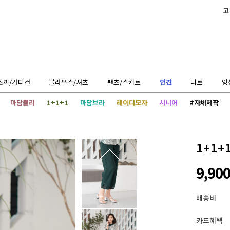
고
조끼/가디건
블라우스/셔츠
팬츠/스커트
인견
니트
앙
마담블리
1+1+1
마담브라
레이디모자
시니어
#자체제작
1+1+
9,90
배송비
카드혜택