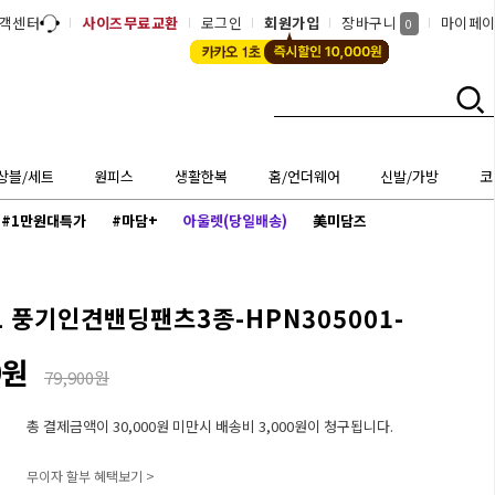
객센터
사이즈무료교환
로그인
회원가입
장바구니
마이페
0
상블/세트
원피스
생활한복
홈/언더웨어
신발/가방
코
#1만원대특가
#마담+
아울렛(당일배송)
美미담즈
1 풍기인견밴딩팬츠3종-HPN305001-
0원
79,900원
총 결제금액이 30,000원 미만시 배송비 3,000원이 청구됩니다.
무이자 할부 혜택보기 >