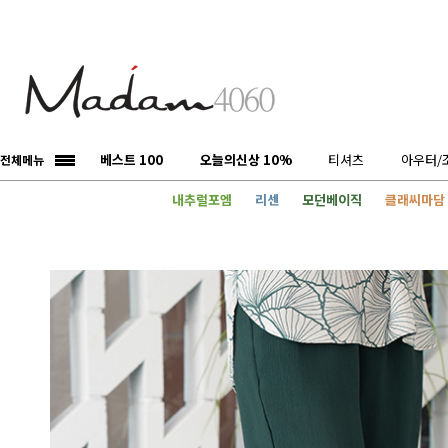
베스트 100
오늘의신상 10%
티셔츠
아우터/
전체메뉴
내추럴포엠
리센
모던베이직
클래씨마담