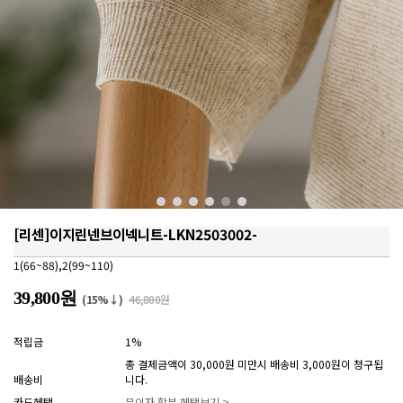
[리센]이지린넨브이넥니트-LKN2503002-
1(66~88),2(99~110)
39,800원
(15%↓)
46,800원
적립금
1%
총 결제금액이 30,000원 미만시 배송비 3,000원이 청구됩
배송비
니다.
카드혜택
무이자 할부 혜택보기 >