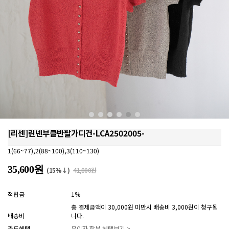
[리센]린넨부클반팔가디건-LCA2502005-
1(66~77),2(88~100),3(110~130)
35,600원
(15%↓)
41,800원
적립금
1%
총 결제금액이 30,000원 미만시 배송비 3,000원이 청구됩
배송비
니다.
카드혜택
무이자 할부 혜택보기 >