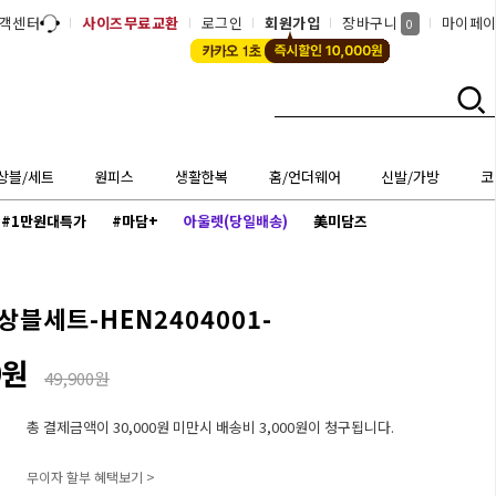
객센터
사이즈무료교환
로그인
회원가입
장바구니
마이페
0
상블/세트
원피스
생활한복
홈/언더웨어
신발/가방
코
#1만원대특가
#마담+
아울렛(당일배송)
美미담즈
블세트-HEN2404001-
0원
49,900원
총 결제금액이 30,000원 미만시 배송비 3,000원이 청구됩니다.
무이자 할부 혜택보기 >