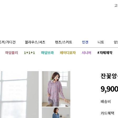
고
조끼/가디건
블라우스/셔츠
팬츠/스커트
인견
니트
앙
마담블리
1+1+1
마담브라
레이디모자
시니어
#자체제작
잔꽃앙상
9,90
배송비
카드혜택