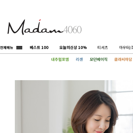
베스트 100
오늘의신상 10%
티셔츠
아우터/
전체메뉴
내추럴포엠
리센
모던베이직
클래씨마담