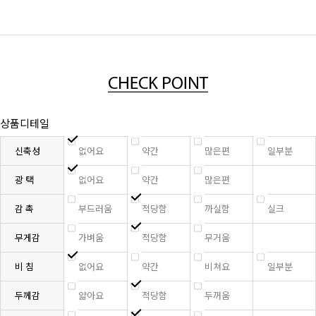
상품디테일
신축성
없어요
약간
많은편
일부분
광 택
없어요
약간
많은편
감 촉
부드러움
적당함
까실함
실크
무게감
가벼움
적당함
무거움
비 침
없어요
약간
비쳐요
일부분
두께감
얇아요
적당함
두꺼움