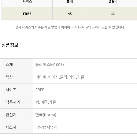
사이즈
둘레
챙길이
FREE
45
11
상세 사이즈의 치수는 재는 방법과 위치에 따라 1~3cm의 오차가 있을 수 있습니다.
상품정보
소재
폴리에스터100%
색상
네이비,베이지,블랙,와인,퍼플
사이즈
FREE
착용시기
봄,여름,가을
원산지
한국(Korea)
제조사
마담협력업체