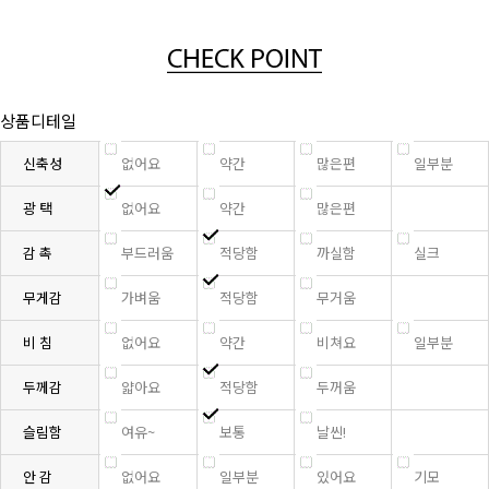
상품디테일
신축성
없어요
약간
많은편
일부분
광 택
없어요
약간
많은편
감 촉
부드러움
적당함
까실함
실크
무게감
가벼움
적당함
무거움
비 침
없어요
약간
비쳐요
일부분
두께감
얇아요
적당함
두꺼움
슬림함
여유~
보통
날씬!
안 감
없어요
일부분
있어요
기모