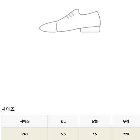
사이즈
사이즈
뒷굽
발볼
무게
240
5.5
7.5
220