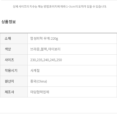
상세 사이즈의 치수는 재는 방법과 위치에 따라 1~3cm의 오차가 있을 수 있습니다.
상품정보
소재
합성피혁 무게:220g
색상
브라운,블랙,아이보리
사이즈
230,235,240,245,250
착용시기
사계절
원산지
중국(China)
제조사
마담협력업체