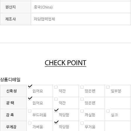
원산지
중국(China)
제조사
마담협력업체
상품디테일
신축성
없어요
약간
많은편
일부분
광 택
없어요
약간
많은편
감 촉
부드러움
적당함
까실함
실크
무게감
가벼움
적당함
무거움