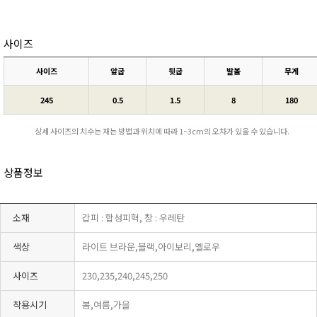
사이즈
사이즈
앞굽
뒷굽
발볼
무게
245
0.5
1.5
8
180
상세 사이즈의 치수는 재는 방법과 위치에 따라 1~3cm의 오차가 있을 수 있습니다.
상품정보
소재
갑피 : 합성피혁, 창 : 우레탄
색상
라이트 브라운,블랙,아이보리,옐로우
사이즈
230,235,240,245,250
착용시기
봄,여름,가을