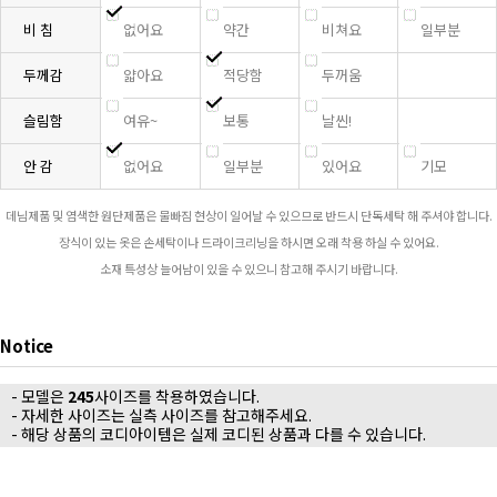
비 침
없어요
약간
비쳐요
일부분
두께감
얇아요
적당함
두꺼움
슬림함
여유~
보통
날씬!
안 감
없어요
일부분
있어요
기모
데님제품 및 염색한 원단제품은 물빠짐 현상이 일어날 수 있으므로 반드시 단독세탁 해 주셔야 합니다.
장식이 있는 옷은 손세탁이나 드라이크리닝을 하시면 오래 착용 하실 수 있어요.
소재 특성상 늘어남이 있을 수 있으니 참고해 주시기 바랍니다.
Notice
- 모델은
245
사이즈를 착용하였습니다.
- 자세한 사이즈는 실측 사이즈를 참고해주세요.
- 해당 상품의 코디아이템은 실제 코디된 상품과 다를 수 있습니다.