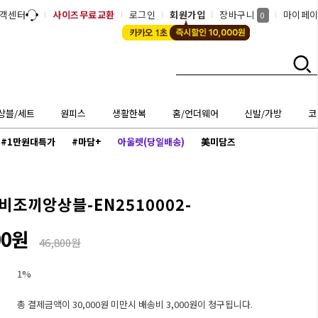
객센터
사이즈무료교환
로그인
회원가입
장바구니
마이페
0
상블/세트
원피스
생활한복
홈/언더웨어
신발/가방
코
#1만원대특가
#마담+
아울렛(당일배송)
美미담즈
비조끼앙상블-EN2510002-
00원
46,800원
1%
총 결제금액이 30,000원 미만시 배송비 3,000원이 청구됩니다.