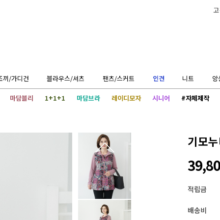
고
조끼/가디건
블라우스/셔츠
팬츠/스커트
인견
니트
앙
마담블리
1+1+1
마담브라
레이디모자
시니어
#자체제작
기모누
39,8
적립금
배송비