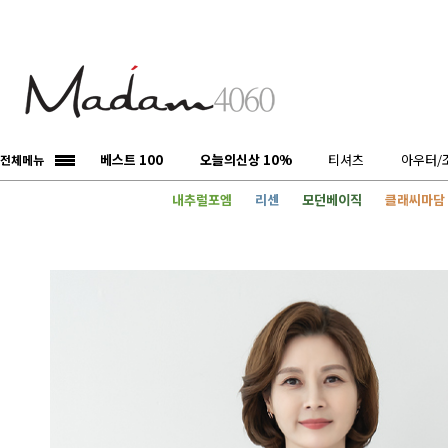
베스트 100
오늘의신상 10%
티셔츠
아우터/
전체메뉴
내추럴포엠
리센
모던베이직
클래씨마담