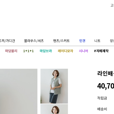
고
조끼/가디건
블라우스/셔츠
팬츠/스커트
인견
니트
앙
마담블리
1+1+1
마담브라
레이디모자
시니어
#자체제작
라인배
40,7
적립금
배송비