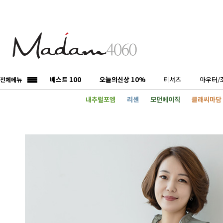
베스트 100
오늘의신상 10%
티셔츠
아우터/
전체메뉴
내추럴포엠
리센
모던베이직
클래씨마담