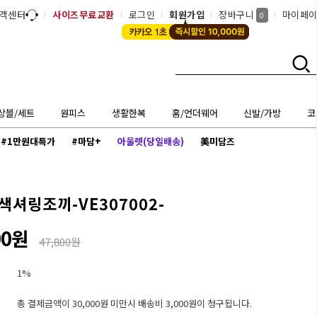
객센터
사이즈무료교환
로그인
회원가입
장바구니
마이페
0
상블/세트
원피스
생활한복
홈/언더웨어
신발/가방
코
#1만원대특가
#마담+
아울렛(당일배송)
美미담즈
색셔링조끼-VE307002-
00원
47,800원
1%
총 결제금액이 30,000원 미만시 배송비 3,000원이 청구됩니다.