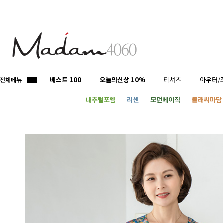
베스트 100
오늘의신상 10%
티셔츠
아우터/
전체메뉴
내추럴포엠
리센
모던베이직
클래씨마담