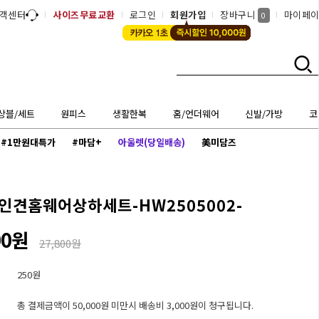
객센터
사이즈무료교환
로그인
회원가입
장바구니
마이페
0
상블/세트
원피스
생활한복
홈/언더웨어
신발/가방
코
#1만원대특가
#마담+
아울렛(당일배송)
美미담즈
인견홈웨어상하세트-HW2505002-
00원
27,800원
250원
총 결제금액이 50,000원 미만시 배송비 3,000원이 청구됩니다.