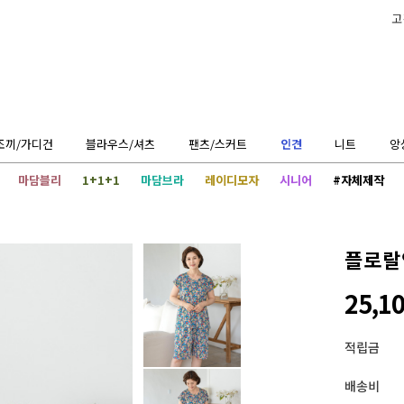
고
조끼/가디건
블라우스/셔츠
팬츠/스커트
인견
니트
앙
마담블리
1+1+1
마담브라
레이디모자
시니어
#자체제작
플로랄
25,1
적립금
배송비