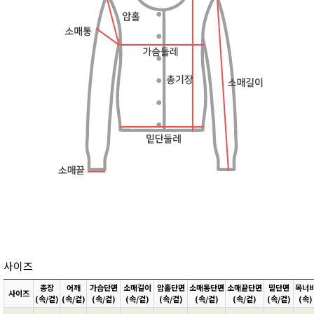
사이즈
총장
어깨
가슴단면
소매길이
암홀단면
소매통단면
소매끝단면
밑단면
목너
사이즈
(속/겉)
(속/겉)
(속/겉)
(속/겉)
(속/겉)
(속/겉)
(속/겉)
(속/겉)
(속)