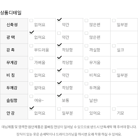
상품디테일
신축성
없어요
약간
많은편
일부분
광 택
없어요
약간
많은편
감 촉
부드러움
적당함
까실함
실크
무게감
가벼움
적당함
무거움
비 침
없어요
약간
비쳐요
일부분
두께감
얇아요
적당함
두꺼움
슬림함
여유~
보통
날씬!
안 감
없어요
일부분
있어요
기모
데님제품 및 염색한 원단제품은 물빠짐 현상이 일어날 수 있으므로 반드시 단독세탁 해 주셔야 합니다.
장식이 있는 옷은 손세탁이나 드라이크리닝을 하시면 오래 착용 하실 수 있어요.