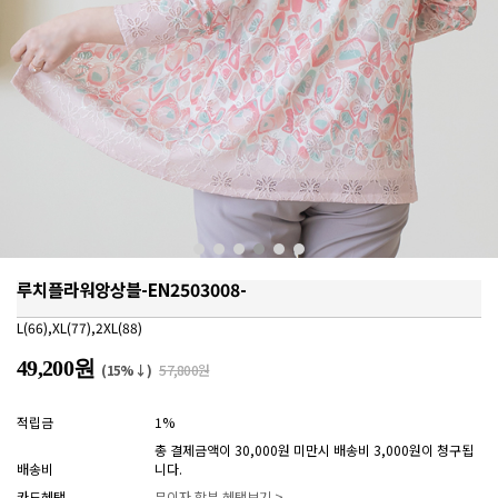
루치플라워앙상블-EN2503008-
L(66),XL(77),2XL(88)
49,200원
(15%↓)
57,800원
적립금
1%
총 결제금액이 30,000원 미만시 배송비 3,000원이 청구됩
배송비
니다.
카드혜택
무이자 할부 혜택보기 >