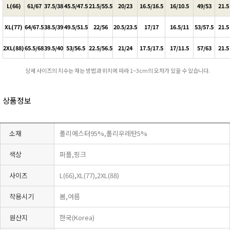
L(66)
61/67
37.5/38
45.5/47.5
21.5/55.5
20/23
16.5/16.5
16/10.5
49/53
21.5
XL(77)
64/67.5
38.5/39
49.5/51.5
22/56
20.5/23.5
17/17
16.5/11
53/57.5
21.5
2XL(88)
65.5/68
39.5/40
53/56.5
22.5/56.5
21/24
17.5/17.5
17/11.5
57/63
21.5
상세 사이즈의 치수는 재는 방법과 위치에 따라 1~3cm의 오차가 있을 수 있습니다.
상품정보
소재
폴리에스터95%,폴리우레탄5%
색상
퍼플,핑크
사이즈
L(66),XL(77),2XL(88)
착용시기
봄,여름
원산지
한국(Korea)