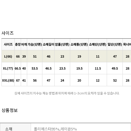
사이즈
사이즈
총장
어깨
가슴(단면)
소매길이
암홀(단면)
소매통(단면)
소매단(단면)
밑단(단면)
목너
L(66)
66
39
51
46
23
19
11
47
28
XL(77)
66.5
40
53.5
46.5
23.5
19.5
11.5
49.5
28
XXL(88)
67
41
56
47
24
20
12
52
28
상세 사이즈의 치수는 재는 방법과 위치에 따라 1~3cm의 오차가 있을 수 있습니다.
상품정보
소재
폴리에스터95%,레이온5%