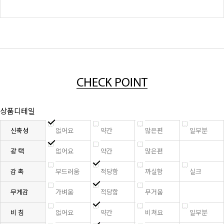
상품디테일
신축성
없어요
약간
많은편
일부분
광 택
없어요
약간
많은편
감 촉
부드러움
적당함
까실함
실크
무게감
가벼움
적당함
무거움
비 침
없어요
약간
비쳐요
일부분