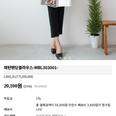
패턴밴딩블라우스-MBL303001-
L(66),XL(77),XXL(88)
20,100원
(
35
%)
30,800원
적립금
1%
총 결제금액이 50,000원 미만시 배송비 3,000원이 청구됩
배송비
니다.
카드혜택
무이자 할부 혜택보기 >