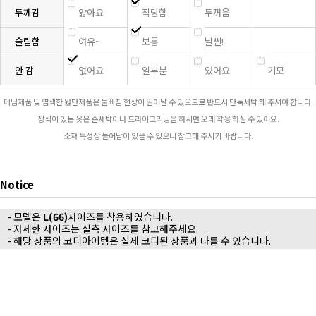
두께감
얇아요
적당함
두꺼움
슬림함
여유~
보통
날씬!
안 감
없어요
일부분
있어요
기모
데님제품 및 염색한 원단제품은 물빠짐 현상이 일어날 수 있으므로 반드시 단독세탁 해 주셔야 합니다.
장식이 있는 옷은 손세탁이나 드라이크리닝을 하시면 오래 착용 하실 수 있어요.
소재 특성상 늘어남이 있을 수 있으니 참고해 주시기 바랍니다.
Notice
- 모델은
L(66)
사이즈를 착용하였습니다.
- 자세한 사이즈는 실측 사이즈를 참고해주세요.
- 해당 상품의 코디아이템은 실제 코디된 상품과 다를 수 있습니다.