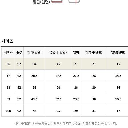
사이즈
사이즈
총장
허리(단면)
엉덩이(단면)
밑위
허벅지(단면)
밑단(단면)
66
92
34
45
27
27
15
77
92
36.5
47.5
27.5
28
15.5
88
92
39
50
28
29
16
99
92
41.5
52.5
28.5
30
16.5
100
92
44
55
29
31
17
상세 사이즈의 치수는 재는 방법과 위치에 따라 1~3cm의 오차가 있을 수 있습니다.