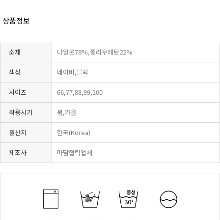
상품정보
소재
나일론78%,폴리우레탄22%
색상
네이비,블랙
사이즈
66,77,88,99,100
착용시기
봄,가을
원산지
한국(Korea)
제조사
마담협력업체