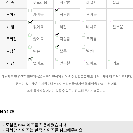
감 촉
부드러움
적당함
까실함
실크
무게감
가벼움
적당함
무거움
비 침
없어요
약간
비쳐요
일부분
두께감
얇아요
적당함
두꺼움
슬림함
여유~
보통
날씬!
안 감
없어요
일부분
있어요
기모
데님제품 및 염색한 원단제품은 물빠짐 현상이 일어날 수 있으므로 반드시 단독세탁 해 주셔야 합니다.
장식이 있는 옷은 손세탁이나 드라이크리닝을 하시면 오래 착용 하실 수 있어요.
소재 특성상 늘어남이 있을 수 있으니 참고해 주시기 바랍니다.
Notice
- 모델은
66
사이즈를 착용하였습니다.
- 자세한 사이즈는 실측 사이즈를 참고해주세요.