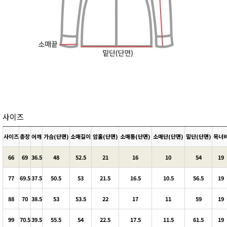
사이즈
사이즈
총장
어깨
가슴(단면)
소매길이
암홀(단면)
소매통(단면)
소매단(단면)
밑단(단면)
목너
66
69
36.5
48
52.5
21
16
10
54
19
77
69.5
37.5
50.5
53
21.5
16.5
10.5
56.5
19
88
70
38.5
53
53.5
22
17
11
59
19
99
70.5
39.5
55.5
54
22.5
17.5
11.5
61.5
19