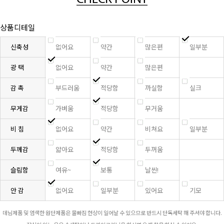
상품디테일
신축성
없어요
약간
많은편
일부분
광 택
없어요
약간
많은편
감 촉
부드러움
적당함
까실함
실크
무게감
가벼움
적당함
무거움
비 침
없어요
약간
비쳐요
일부분
두께감
얇아요
적당함
두꺼움
슬림함
여유~
보통
날씬!
안 감
없어요
일부분
있어요
기모
데님제품 및 염색한 원단제품은 물빠짐 현상이 일어날 수 있으므로 반드시 단독세탁 해 주셔야 합니다.