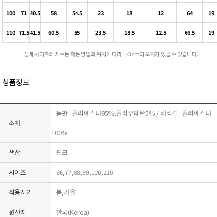
100
71
40.5
58
54.5
23
18
12
64
19
110
71.5
41.5
60.5
55
23.5
18.5
12.5
66.5
19
상세 사이즈의 치수는 재는 방법과 위치에 따라 1~3cm의 오차가 있을 수 있습니다.
상품정보
몸판 : 폴리에스터95%,폴리우레탄5% / 배색감 : 폴리에스터
소재
100%
색상
핑크
사이즈
66,77,88,99,100,110
착용시기
봄,가을
원산지
한국(Korea)