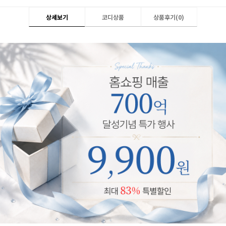
상세보기
코디상품
상품후기(
0
)