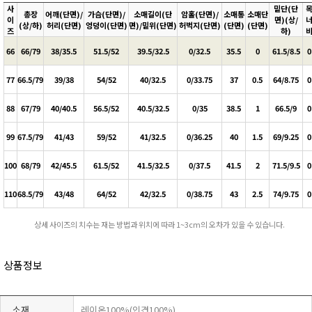
사
밑단(단
총장
어깨(단면)/
가슴(단면)/
소매길이(단
암홀(단면)/
소매통
소매단
이
면)(상/
(상/하)
허리(단면)
엉덩이(단면)
면)/밑위(단면)
허벅지(단면)
(단면)
(단면)
즈
하)
66
66/79
38/35.5
51.5/52
39.5/32.5
0/32.5
35.5
0
61.5/8.5
0
77
66.5/79
39/38
54/52
40/32.5
0/33.75
37
0.5
64/8.75
0
88
67/79
40/40.5
56.5/52
40.5/32.5
0/35
38.5
1
66.5/9
0
99
67.5/79
41/43
59/52
41/32.5
0/36.25
40
1.5
69/9.25
0
100
68/79
42/45.5
61.5/52
41.5/32.5
0/37.5
41.5
2
71.5/9.5
0
110
68.5/79
43/48
64/52
42/32.5
0/38.75
43
2.5
74/9.75
0
상세 사이즈의 치수는 재는 방법과 위치에 따라 1~3cm의 오차가 있을 수 있습니다.
상품정보
소재
레이온100%(인견100%)