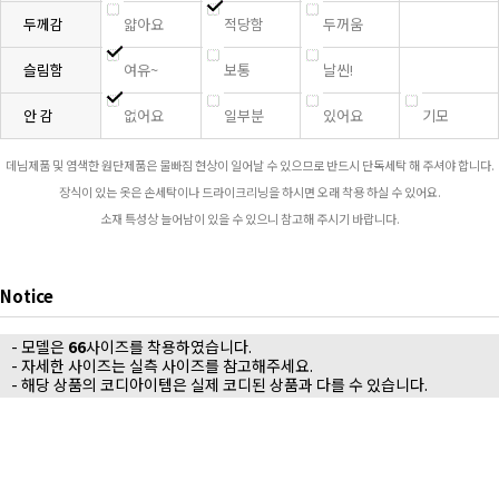
두께감
얇아요
적당함
두꺼움
슬림함
여유~
보통
날씬!
안 감
없어요
일부분
있어요
기모
데님제품 및 염색한 원단제품은 물빠짐 현상이 일어날 수 있으므로 반드시 단독세탁 해 주셔야 합니다.
장식이 있는 옷은 손세탁이나 드라이크리닝을 하시면 오래 착용 하실 수 있어요.
소재 특성상 늘어남이 있을 수 있으니 참고해 주시기 바랍니다.
Notice
- 모델은
66
사이즈를 착용하였습니다.
- 자세한 사이즈는 실측 사이즈를 참고해주세요.
- 해당 상품의 코디아이템은 실제 코디된 상품과 다를 수 있습니다.