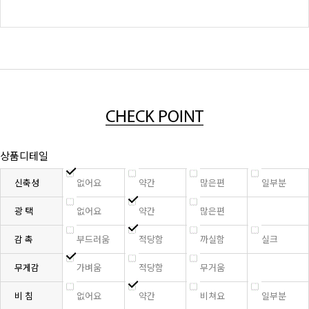
상품디테일
신축성
없어요
약간
많은편
일부분
광 택
없어요
약간
많은편
감 촉
부드러움
적당함
까실함
실크
무게감
가벼움
적당함
무거움
비 침
없어요
약간
비쳐요
일부분