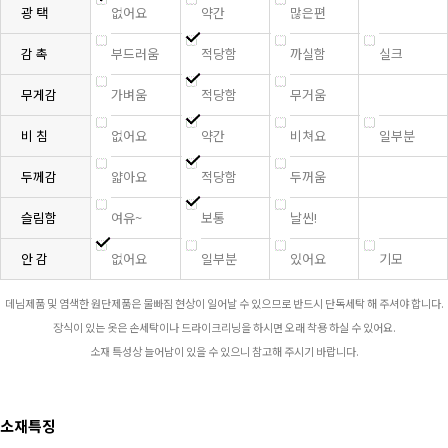
광 택
없어요
약간
많은편
감 촉
부드러움
적당함
까실함
실크
무게감
가벼움
적당함
무거움
비 침
없어요
약간
비쳐요
일부분
두께감
얇아요
적당함
두꺼움
슬림함
여유~
보통
날씬!
안 감
없어요
일부분
있어요
기모
데님제품 및 염색한 원단제품은 물빠짐 현상이 일어날 수 있으므로 반드시 단독세탁 해 주셔야 합니다.
장식이 있는 옷은 손세탁이나 드라이크리닝을 하시면 오래 착용 하실 수 있어요.
소재 특성상 늘어남이 있을 수 있으니 참고해 주시기 바랍니다.
소재특징