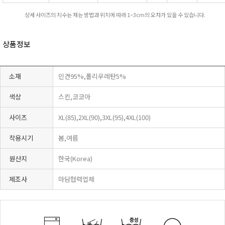
상세 사이즈의 치수는 재는 방법과 위치에 따라 1~3cm의 오차가 있을 수 있습니다.
상품정보
소재
인견95%,폴리우레탄5%
색상
스킨,코코아
사이즈
XL(85),2XL(90),3XL(95),4XL(100)
착용시기
봄,여름
원산지
한국(Korea)
제조사
마담협력업체