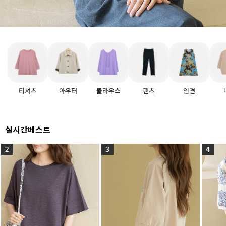
티셔츠
아우터
블라우스
팬츠
인견
실시간베스트
2
3
4