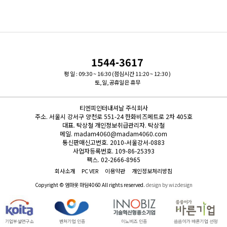
1544-3617
평 일 : 09:30 ~ 16:30 (점심시간 11:20 ~ 12:30 )
토,일,공휴일은 휴무
티엔피인터내셔날 주식회사
주소.
서울시 강서구 양천로 551-24 한화비즈메트로 2차 405호
대표.
탁상철
개인정보취급관리자.
탁상철
메일.
madam4060@madam4060.com
통신판매신고번호.
2010-서울강서-0883
사업자등록번호.
109-86-25393
팩스.
02-2666-8965
회사소개
PC VER
이용약관
개인정보처리방침
Copyright © 엄마옷 마담4060 All rights reserved.
design by wizdesign