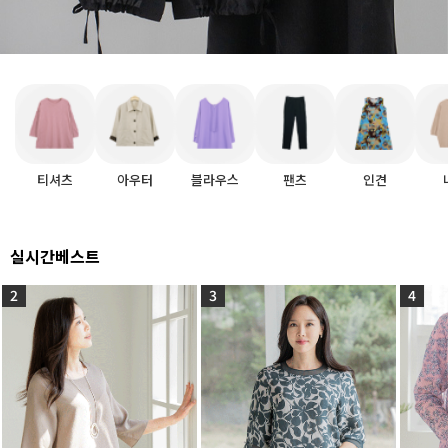
티셔츠
아우터
블라우스
팬츠
인견
실시간베스트
2
3
4