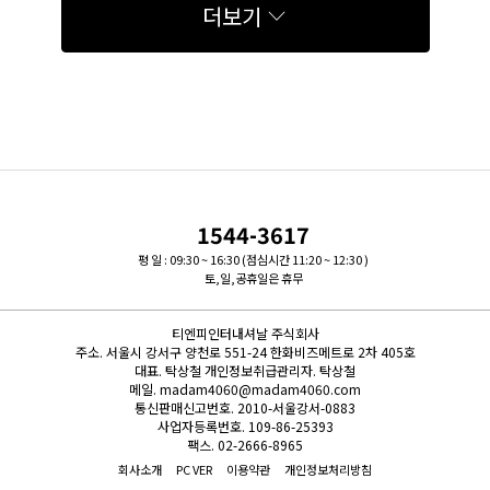
더보기
1544-3617
평 일 : 09:30 ~ 16:30 (점심시간 11:20 ~ 12:30 )
토,일,공휴일은 휴무
티엔피인터내셔날 주식회사
주소.
서울시 강서구 양천로 551-24 한화비즈메트로 2차 405호
대표.
탁상철
개인정보취급관리자.
탁상철
메일.
madam4060@madam4060.com
통신판매신고번호.
2010-서울강서-0883
사업자등록번호.
109-86-25393
팩스.
02-2666-8965
회사소개
PC VER
이용약관
개인정보처리방침