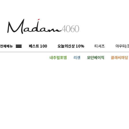
베스트 100
오늘의신상 10%
티셔츠
아우터/
전체메뉴
내추럴포엠
리센
모던베이직
클래씨마담