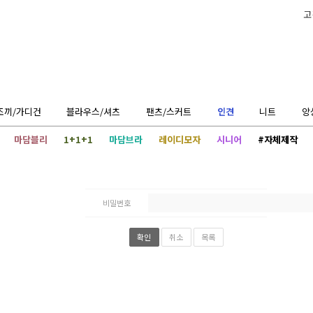
고
조끼/가디건
블라우스/셔츠
팬츠/스커트
인견
니트
앙
마담블리
1+1+1
마담브라
레이디모자
시니어
#자체제작
비밀번호
확인
취소
목록