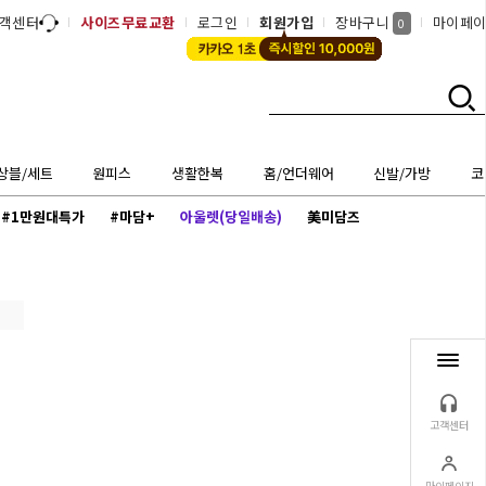
객센터
사이즈무료교환
로그인
회원가입
장바구니
마이페
0
상블/세트
원피스
생활한복
홈/언더웨어
신발/가방
코
#1만원대특가
#마담+
아울렛(당일배송)
美미담즈
고객센터
마이페이지